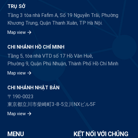
TRỤ SỞ
Tầng 3 tòa nhà Fafim A, Số 19 Nguyễn Trãi, Phường
Khương Trung, Quận Thanh Xuân, TP Hà Nội.
Map view
CHI NHÁNH HỒ CHÍ MINH
Tầng 5, tòa nhà VTD số 17 Hồ Văn Huê,
Phường 9, Quận Phú Nhuận, Thành Phố Hồ Chí Minh
Map view
CHI NHÁNH NHẬT BẢN
〒190-0023
東京都立川市柴崎町3-8-5立川NXビル5F
Map view
MENU
KẾT NỐI VỚI CHÚNG